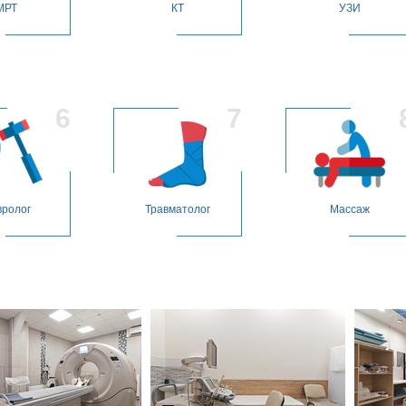
МРТ
КТ
УЗИ
вролог
Травматолог
Массаж