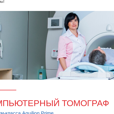
фы!
МПЬЮТЕРНЫЙ ТОМОГРАФ
м-класса Aquilion Primе