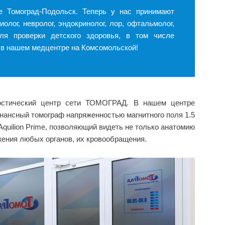
 Томоград-Подольск. Теперь у нас принимают
лог, невролог, эндокринолог, лор, офтальмолог,
ля проверки детского здоровья, в том числе
 в нашем медцентре на Комсомольской!
ностический центр сети ТОМОГРАД. В нашем центре
онансный томограф напряженностью магнитного поля 1.5
 Aquilion Primе, позволяющий видеть не только анатомию
жения любых органов, их кровообращения.