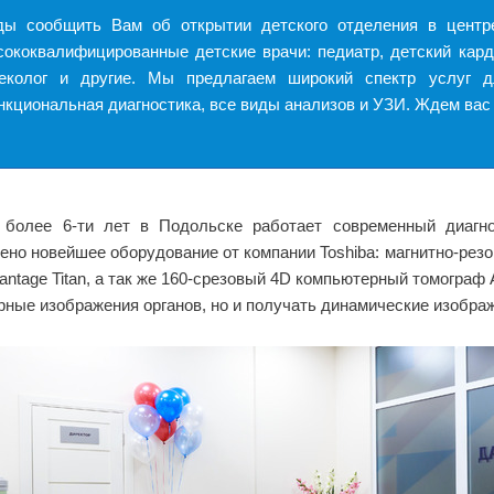
ды сообщить Вам об открытии детского отделения в центре
ококвалифицированные детские врачи: педиатр, детский кардио
неколог и другие. Мы предлагаем широкий спектр услуг д
нкциональная диагностика, все виды анализов и УЗИ. Ждем вас
 более 6-ти лет в Подольске работает современный диаг
ено новейшее оборудование от компании Toshiba: магнитно-рез
Vantage Titan, а так же 160-срезовый 4D компьютерный томограф
рные изображения органов, но и получать динамические изобра