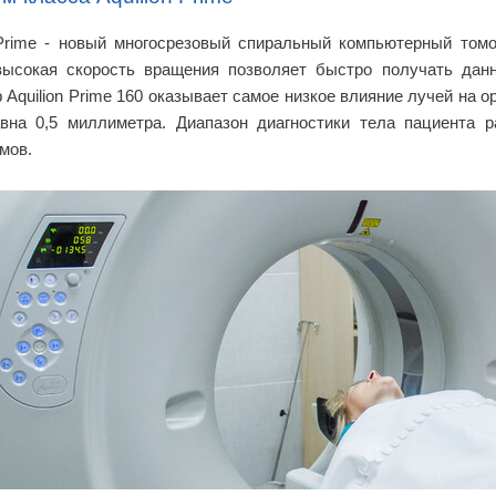
 Primе - новый многосрезовый спиральный компьютерный том
 высокая скорость вращения позволяет быстро получать дан
 Aquilion Prime 160 оказывает самое низкое влияние лучей на
авна 0,5 миллиметра. Диапазон диагностики тела пациента 
мов.