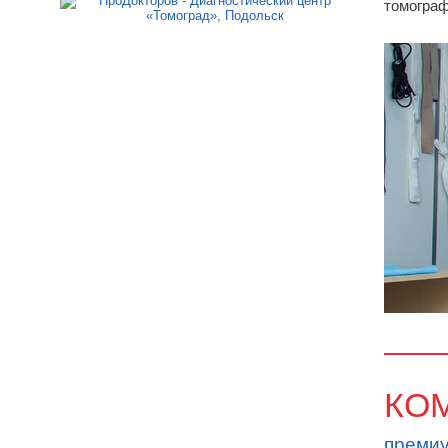
томогра
КО
премиу