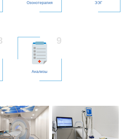
Озонотерапия
ЭЭГ
Анализы