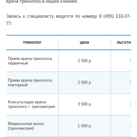
врача трихолога в нашей клинике.
Запись к специалисту ведется по номеру 8 (495) 133-07-
77.
ТРИХОЛОГ
ЦЕНА
ЛЬГОТНАЯ 
Прием врача-трихолога,
2 500 р.
2 30
первичный
Прием врача-трихолога,
2 500 р.
2 30
повторный
Консультация врача-
3 500 р.
3 50
трихолога + трихометрия
Микроскопия волос
1 500 р.
1 50
(трихометрия)