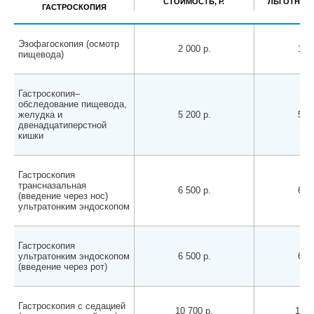
СТОИМОСТЬ, Р.
ЛЬГОТНАЯ 
ГАСТРОСКОПИЯ
Эзофагоскопия (осмотр
2 000 р.
1 90
пищевода)
Гастроскопия–
обследование пищевода,
желудка и
5 200 р.
5 10
двенадцатиперстной
кишки
Гастроскопия
трансназальная
6 500 р.
6 40
(введение через нос)
ультратонким эндоскопом
Гастроскопия
ультратонким эндоскопом
6 500 р.
6 40
(введение через рот)
Гастроскопия с седацией
10 700 р.
10 6