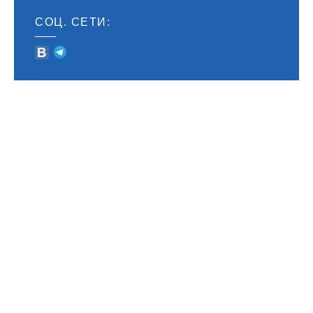
СОЦ. СЕТИ:
© 2009-2026 СДЦ ТОМОГРАД | ПОДОЛЬСК | ВСЕ ПРАВА ЗАЩИЩЕНЫ
SEO-ПРОДВИЖЕНИЕ
- ДИРЕКТ ЛАЙН