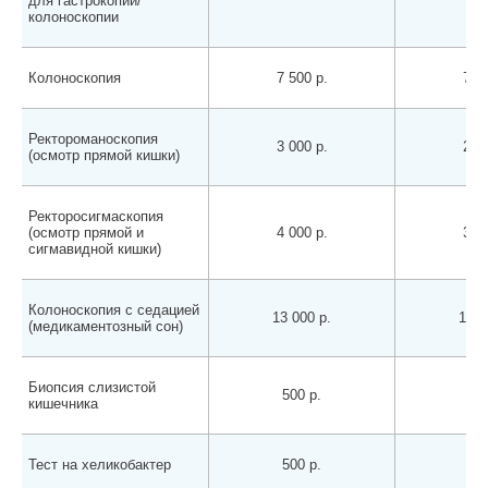
для гастрокопии/
колоноскопии
Колоноскопия
7 500 р.
7 40
Ректороманоскопия
3 000 р.
2 90
(осмотр прямой кишки)
Ректоросигмаскопия
(осмотр прямой и
4 000 р.
3 90
сигмавидной кишки)
Колоноскопия с седацией
13 000 р.
12 9
(медикаментозный сон)
Биопсия слизистой
500 р.
500
кишечника
Тест на хеликобактер
500 р.
500