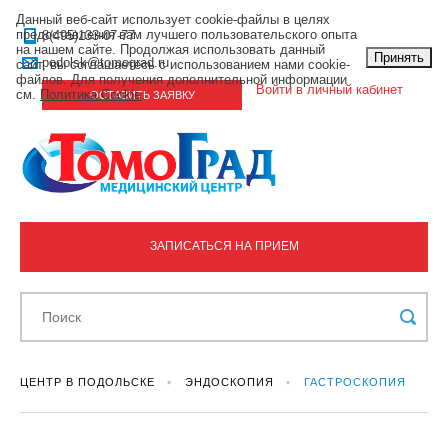
Данный веб-сайт использует cookie-файлы в целях
предоставления вам лучшего пользовательского опыта
8(495)133-07-77
на нашем сайте. Продолжая использовать данный
Принять
podolsk@tomograd.ru
сайт, вы соглашаетесь с использованием нами cookie-
файлов. Для получения дополнительной информации
Войти в личный кабинет
см.
Политика Cookie
.
ОСТАВИТЬ ЗАЯВКУ
ЗАПИСАТЬСЯ НА ПРИЕМ
ЦЕНТР В ПОДОЛЬСКЕ
ЭНДОСКОПИЯ
ГАСТРОСКОПИЯ