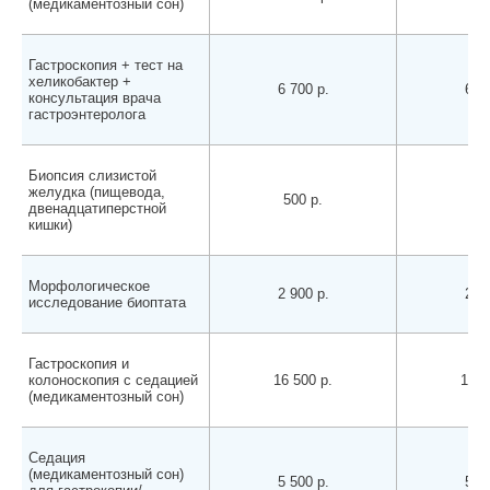
(медикаментозный сон)
Гастроскопия + тест на
хеликобактер +
6 700 р.
6 70
консультация врача
гастроэнтеролога
Биопсия слизистой
желудка (пищевода,
500 р.
500
двенадцатиперстной
кишки)
Морфологическое
2 900 р.
2 90
исследование биоптата
Гастроскопия и
колоноскопия с седацией
16 500 р.
16 5
(медикаментозный сон)
Седация
(медикаментозный сон)
5 500 р.
5 50