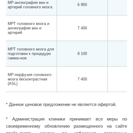
МР-ангиография вен и
6 900
6 
артерий головного мозга
МРТ головного мозга и
ангиография вен и
7 400
7 
артерий
МРТ головного мозга для
подготовки к процедуре
8 100
7 
гамма-нож
МР-перфузия головного
мозга бесконтрастная
7 400
7 
(ASL)
* Данное ценовое предложение не является офертой.
* Администрация клиники принимает все меры по
своевременному обновлению размещенного на сайте