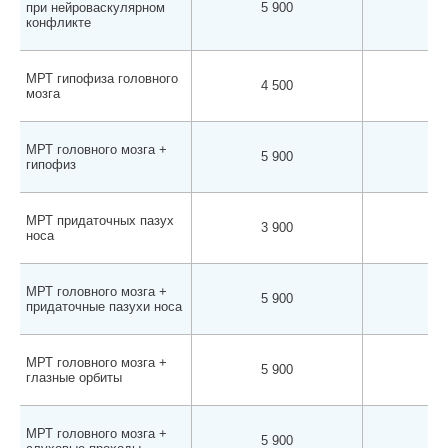
при нейроваскулярном
5 900
5 
конфликте
МРТ гипофиза головного
4 500
4 
мозга
МРТ головного мозга +
5 900
5 
гипофиз
МРТ придаточных пазух
3 900
3 
носа
МРТ головного мозга +
5 900
5 
придаточные пазухи носа
МРТ головного мозга +
5 900
5 
глазные орбиты
МРТ головного мозга +
5 900
5 