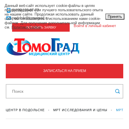
Данный веб-сайт использует cookie-файлы в целях
предоставления вам лучшего пользовательского опыта
8(495)133-07-77
на нашем сайте. Продолжая использовать данный
Принять
podolsk@tomograd.ru
сайт, вы соглашаетесь с использованием нами cookie-
файлов. Для получения дополнительной информации
Войти в личный кабинет
см.
Политика Cookie
.
ОСТАВИТЬ ЗАЯВКУ
ЗАПИСАТЬСЯ НА ПРИЕМ
ЦЕНТР В ПОДОЛЬСКЕ
МРТ ИССЛЕДОВАНИЯ И ЦЕНЫ
МРТ Г