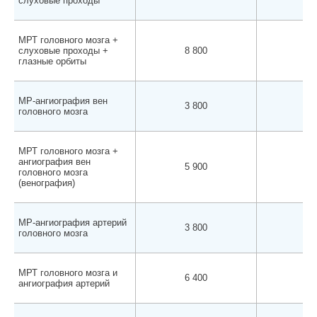
слуховые проходы
МРТ головного мозга +
слуховые проходы +
8 800
8 
глазные орбиты
МР-ангиография вен
3 800
3 
головного мозга
МРТ головного мозга +
ангиография вен
5 900
5 
головного мозга
(венография)
МР-ангиография артерий
3 800
3 
головного мозга
МРТ головного мозга и
6 400
6 
ангиография артерий