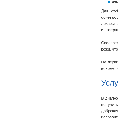
дер
Для сто
сочетаю
лекарств
и лазерн
Своеврем
кожи, чт
На перви
вовремя 
Услу
В диагно
получить
доброка
исправит