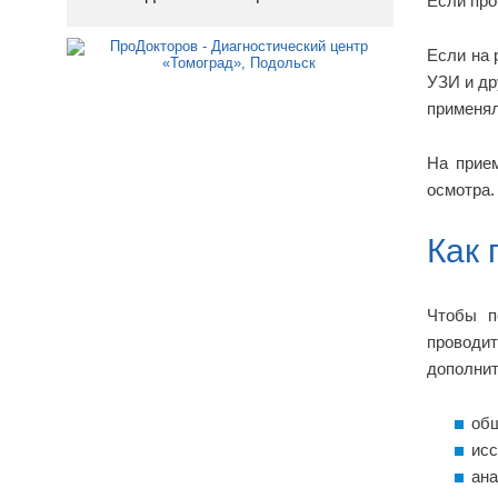
Если про
Если на 
УЗИ и др
применял
На прие
осмотра.
Как 
Чтобы п
проводи
дополнит
общ
исс
ана