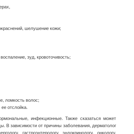
ерах,
окраснений, шелушение кожи;
воспаление, зуд, кровоточивость;
е, ломкость волос;
 ее отслойка.
гормональные, инфекционные. Также сказаться может
ы. В зависимости от причины заболевания, дерматолог
гологу, гастроэнтерологу, эндокринологу, онкологу,