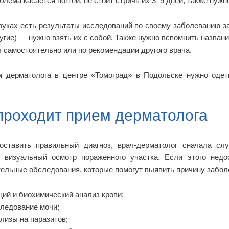
блема касается ногтей, не стоит стричь их 3–5 дней; также нужно
руках есть результаты исследований по своему заболеванию за
угие) — нужно взять их с собой. Также нужно вспомнить назван
 самостоятельно или по рекомендации другого врача.
м дерматолога в центре «Томоград» в Подольске нужно одет
проходит прием дерматолога
оставить правильный диагноз, врач-дерматолог сначала сл
т визуальный осмотр пораженного участка. Если этого недо
ельные обследования, которые помогут выявить причину заболе
ий и биохимический анализ крови;
ледование мочи;
лизы на паразитов;