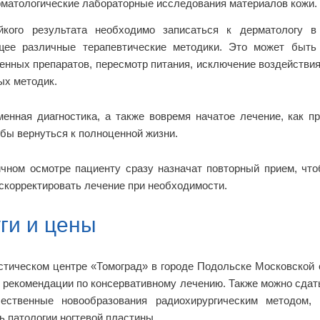
матологические лабораторные исследования материалов кожи.
йкого результата необходимо записаться к дерматологу в
щее различные терапевтические методики. Это может быть 
енных препаратов, пересмотр питания, исключение воздействия
ых методик.
енная диагностика, а также вовремя начатое лечение, как п
обы вернуться к полноценной жизни.
чном осмотре пациенту сразу назначат повторный прием, чт
скорректировать лечение при необходимости.
ги и цены
стическом центре «Томоград» в городе Подольске Московской 
 рекомендации по консервативному лечению. Также можно сдать
чественные новообразования радиохирургическим методом, 
ь патологии ногтевой пластины.