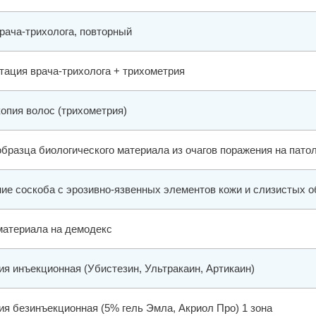
рача-трихолога, повторный
тация врача-трихолога + трихометрия
опия волос (трихометрия)
образца биологического материала из очагов поражения на патол
ие соскоба с эрозивно-язвенных элементов кожи и слизистых 
материала на демодекс
ия инъекционная (Убистезин, Ультракаин, Артикаин)
ия безинъекционная (5% гель Эмла, Акриол Про) 1 зона