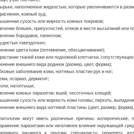
ырьки, наполненные жидкостью, которые увеличиваются в разм
раснения, кожный зуд;
ышенная сухость или жирность кожных покровов;
вление бляшек, припухлостей, отеков в месте высыпаний или п
вление бородавок, папиллом;
удистые «звездочки»;
енение цвета кожи (потемнение, обесцвечивание);
растание тканей кожи или подкожной клетчатки, сопутствующее 
енение внешнего вида родинок (размер, цвет, форма);
бковые заболевания кожи, ногтевых пластин рук и ног;
ема, псориаз, дерматит;
оли, натоптыши;
вление кожных паразитов: вшей, чесоточных клещей;
ышенная сухость или жирность кожи головы, перхоть, выпадени
енение внешнего вида ногтевой пластины (цвет, размер, форма),
патологии могут иметь различные причины: аллергические, 
заражение паразитами или негативное влияние окружающей сред
править пациента к другому специалисту: терапевту, аллер