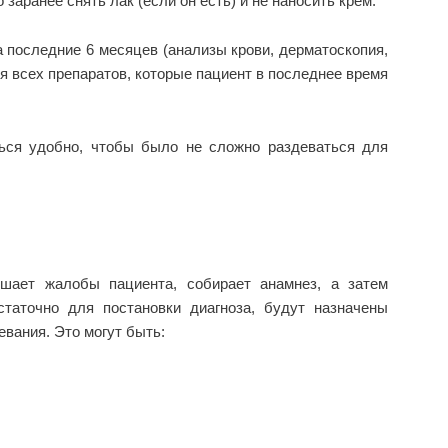
 заранее снять лак (если он есть) и не наносить крем.
 последние 6 месяцев (анализы крови, дерматоскопия,
ия всех препаратов, которые пациент в последнее время
ься удобно, чтобы было не сложно раздеваться для
ушает жалобы пациента, собирает анамнез, а затем
статочно для постановки диагноза, будут назначены
вания. Это могут быть: