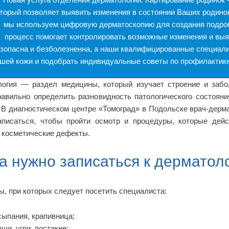
торый позволяет выявить изменения в состоянии Ваших родино
мы используем цифровую дерматоскопию для создания подробн
процесс помогает контролировать возможные изменения и выя
зопасна и безболезненна, а наши квалифицированные специал
шей кожи и подобрать индивидуальные советы по профилактике.
огия — раздел медицины, который изучает строение и забол
авильно определить разновидность патологического состояни
 В диагностическом центре «Томоград» в Подольске врач-дерм
аписаться, чтобы пройти осмотр и процедуры, которые дейс
 косметические дефекты.
а нужно записаться к дерматол
, при которых следует посетить специалиста:
ыпания, крапивница;
щи, угри, постакне;