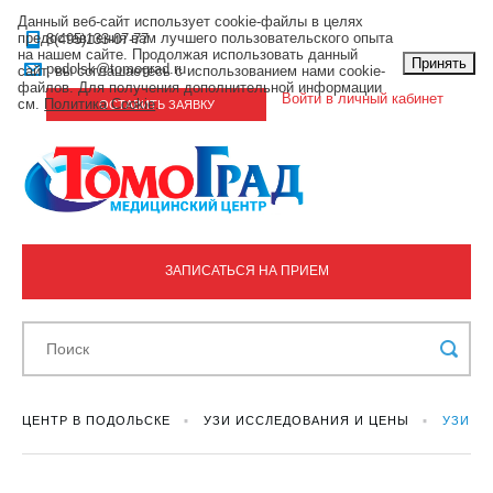
Данный веб-сайт использует cookie-файлы в целях
предоставления вам лучшего пользовательского опыта
8(495)133-07-77
на нашем сайте. Продолжая использовать данный
Принять
podolsk@tomograd.ru
сайт, вы соглашаетесь с использованием нами cookie-
файлов. Для получения дополнительной информации
Войти в личный кабинет
см.
Политика Cookie
.
ОСТАВИТЬ ЗАЯВКУ
ЗАПИСАТЬСЯ НА ПРИЕМ
ЦЕНТР В ПОДОЛЬСКЕ
УЗИ ИССЛЕДОВАНИЯ И ЦЕНЫ
УЗИ Щ