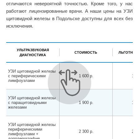
отличаются невероятной точностью. Кроме того, у нас
работают лицензированные врачи. А наши цены на УЗИ
щитовидной железы в Подольске доступны для всех без
исключения.
УЛЬТРАЗВУКОВАЯ
СТОИМОСТЬ
ЛЬГОТНАЯ 
ДИАГНОСТИКА
УЗИ щитовидной железы
с периферическими
1 600 р.
1 50
лимфоузлами
УЗИ щитовидной железы
с паращитовидными
1 900 р.
1 80
железами
УЗИ щитовидной железы
периферическими
2 300 р.
2 20
лимфоузлами +
допплерография