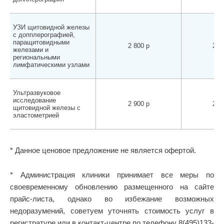
УЗИ щитовидной железы
с допплерографией,
паращитовидными
2 800 р
2 70
железами и
региональными
лимфатическими узлами
Ультразвуковое
исследование
2 900 р
2 80
щитовидной железы с
эластометрией
* Данное ценовое предложение не является офертой.
* Администрация клиники принимает все меры по
своевременному обновлению размещенного на сайте
прайс-листа, однако во избежание возможных
недоразумений, советуем уточнять стоимость услуг в
регистратуре или в контакт-центре по телефону 8(495)133-