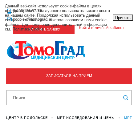
Данный веб-сайт использует cookie-файлы в целях
предоставления вам лучшего пользовательского опыта
8(495)133-07-77
на нашем сайте. Продолжая использовать данный
Принять
podolsk@tomograd.ru
сайт, вы соглашаетесь с использованием нами cookie-
файлов. Для получения дополнительной информации
Войти в личный кабинет
см.
Политика Cookie
.
ОСТАВИТЬ ЗАЯВКУ
ЗАПИСАТЬСЯ НА ПРИЕМ
ЦЕНТР В ПОДОЛЬСКЕ
МРТ ИССЛЕДОВАНИЯ И ЦЕНЫ
МРТ К